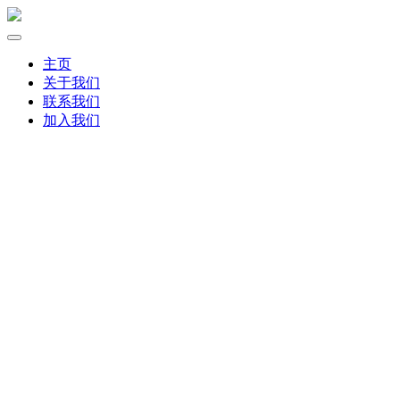
主页
关于我们
联系我们
加入我们