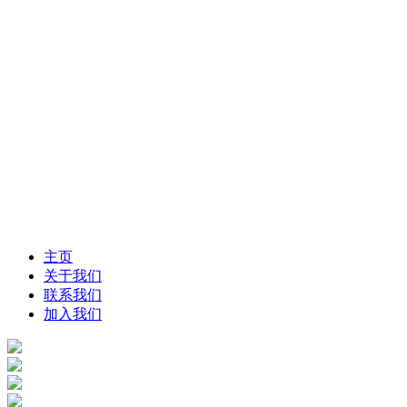
主页
关于我们
联系我们
加入我们